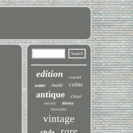
edition
signed
coins
made
water
antique
clear
disney
electric
beautiful
vintage
rare
style