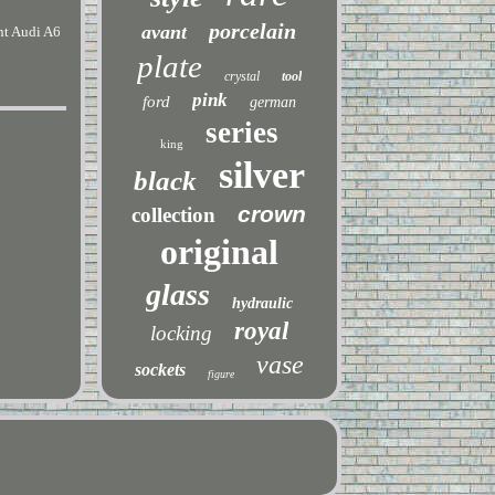
porcelain
avant
nt Audi A6
plate
crystal
tool
pink
ford
german
series
king
silver
black
crown
collection
original
glass
hydraulic
royal
locking
vase
sockets
figure